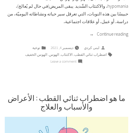
hypomania، والاكتئاب الشّديد. يبقى المريض(في حال لم يُعالج)،
حبيسًا بين هذه النوبات، التي تعرقل سير حياته ونشاطاته اليوميّة، من
دراسة، أو عمل، أو علاقات اجتماعية،
“ما
Continue reading
الفرق
Posted
Posted
لبنى كردي
ديسمبر 4, 2021
توعية
بين
in
by
Tags:
,
,
,
اضطراب ثنائي القطب
الاكتئاب
الهوس
الهوس الخفيف
اضطراب
on
Leave a comment
ثنائي
ما
القطب
الفرق
من
بين
النوع
اضطراب
ثنائي
ما هو اضطراب ثنائي القطب : الأعراض
الأول
القطب
ومن
والأسباب والعلاج
من
النوع
النوع
الثاني”
الأول
ومن
النوع