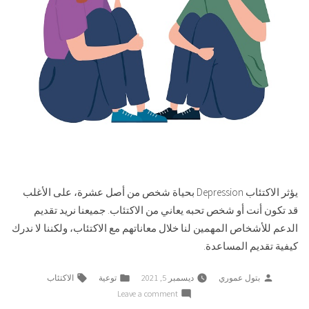
يؤثر الاكتئاب Depression بحياة شخص من أصل عشرة، على الأغلب
قد تكون أنت أو شخص تحبه يعاني من الاكتئاب. جميعنا نريد تقديم
الدعم للأشخاص المهمين لنا خلال معاناتهم مع الاكتئاب، ولكننا لا ندرك
كيفية تقديم المساعدة.
Tags:
Posted
Posted
بتول عموري
ديسمبر 5, 2021
توعية
الاكتئاب
in
by
on
Leave a comment
نعم