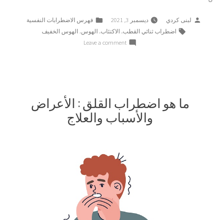
هو
Posted
Posted
لبنى كردي
ديسمبر 3, 2021
فهرس الاضطرابات النفسية
اضطراب
in
by
Tags:
,
,
,
اضطراب ثنائي القطب
الاكتئاب
الهوس
الهوس الخفيف
ثنائي
on
Leave a comment
القطب
ما
:
هو
الأعراض
اضطراب
والأسباب
ثنائي
القطب
ما هو اضطراب القلق : الأعراض
والعلاج”
:
والأسباب والعلاج
الأعراض
والأسباب
والعلاج