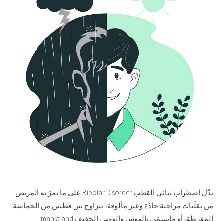
يدّل اضطراب ثنائي القطب Bipolar Disorder على ما يمرّ به المريض
من تقلّبات مزاجية حادّة وغير مألوفة، تتراوح بين قطبين من الحماسة
المفرطة، أو مايسمّى بالهوس والهوس الخفيف mania and