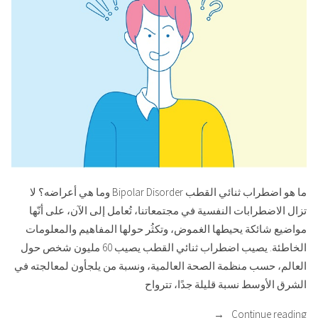
الثاني
ما هو اضطراب ثنائي القطب Bipolar Disorder وما هي أعراضه؟ لا
تزال الاضطرابات النفسية في مجتمعاتنا، تُعامل إلى الآن، على أنّها
مواضيع شائكة يحيطها الغموض، وتكثُر حولها المفاهيم والمعلومات
الخاطئة. يصيب اضطراب ثنائي القطب يصيب 60 مليون شخص حول
العالم، حسب منظمة الصحة العالمية، ونسبة من يلجأون لمعالجته في
الشرق الأوسط نسبة قليلة جدًا، تترواح
“ما
Continue reading