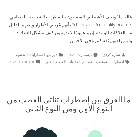
غالبًا ما يُوصف الأشخاص المصابون بـ اضطراب الشخصية الفصامي
Schizotypal Personality Disorder بأنهم غريبي الأطوار ولديهم القليل
من العلاقات الوثيقة. إنهم عمومًا لا يفهمون كيف تتشكل العلاقات
وليس لديهم ثقة كبيرة في الآخرين.
Posted
Posted
سارة كردي
ديسمبر 5, 2021
فهرس الاضطرابات النفسية
in
by
Tags:
on
,
,
,
اضطراب الشخصية الفصامي
الاكتئاب
الفصام
القلق
Leave a comment
ما
هو
اضطر
الشخ
الفص
ما الفرق بين اضطراب ثنائي القطب من
:
النوع الأول ومن النوع الثاني
الأعر
والأس
والعلا