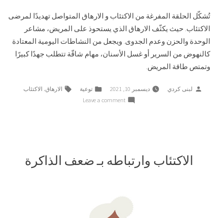
تُشكّل الحلقة المفرغة من الاكتئاب و الارهاق المتواصل تهديدًا لمرضى
الاكتئاب. حيث يكثّف الارهاق الذي يستحوذ على المريض، مشاعر
الوحدة والحزن وعدم الجدوى. ويجعل من النشاطات اليومية المعتادة
كالنهوض من السرير أو غسل الأسنان، مهام شاقّة تتطلب جهدًا كبيرًا
وتمتص طاقة المريض.
Tags:
Posted
Posted
,
لبنى كردي
ديسمبر 10, 2021
توعية
الارهاق
الاكتئاب
in
by
on
Leave a comment
دوّامة
الاكتئاب
و
الارهاق
وطرق
الاكتئاب وارتباطه بـ ضعف الذاكرة
النجاة
منها