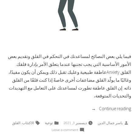
فيما يلي بعض النصائح لمساعدتك في التحكم في القلق وتقديم بعض
الأمور الأساسية التي يجب تجنبها عندما يتعلق الأمر بإدارة قلقك.
القلق Anxietyعاطفة طبيعية وعليك تقبل ذلك ويمكن أن يكون مفيدًا،
وغالبًا ما يولّد القلق مضاعفات أخرى خاصةً إذا كنت قلقًا من القلق
ذاته. إن القلق عاطفة تطورت لمساعدتك على التعامل مع التهديدات
والتحديات المتوقعة،
“أهم
Continue reading
النصائح
Tags:
Posted
Posted
,
ياسر جمال الدين
ديسمبر 3, 2021
توعية
الاكتئاب
القلق
لـ
in
by
on
Leave a comment
التحكم