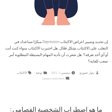
إن تحديد وتمييز اعراض الاكتئاب Depression مبكرًا تساعدك في
التغلب على الاكتئاب بشكل فعّال. هل اختبرت الاكتئاب سواء كنت أنت
أو أي أحد تعرفه؟ هل شعرت أن تأدية المهام البسيطة المطلوبة أمر
صعب للغاية؟
Tags:
Posted
Posted
بتول عموري
ديسمبر 5, 2021
توعية
الاكتئاب
in
by
on
Leave a comment
هزيمة
الاكتئاب:
كيف
تتعرف
على
ما هو اضطراب الشخصية الفصامي :
اعراض