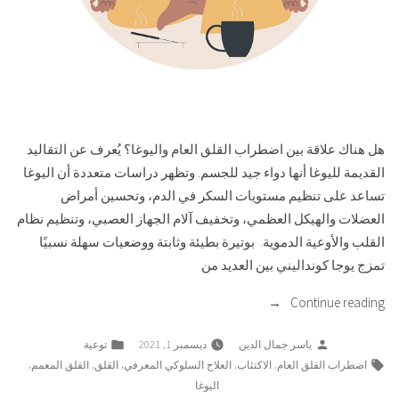
هل هناك علاقة بين اضطراب القلق العام واليوغا؟ يُعرف عن التقاليد
القديمة لليوغا أنها دواء جيد للجسم. وتظهر دراسات متعددة أن اليوغا
تساعد على تنظيم مستويات السكر في الدم، وتحسين أمراض
العضلات والهيكل العظمي، وتخفيف آلام الجهاز العصبي، وتنظيم نظام
القلب والأوعية الدموية. بوتيرة بطيئة وثابتة ووضعيات سهلة نسبيًا
تمزج يوجا كونداليني بين العديد من
“فوائد
Continue reading
اليوغا
Posted
Posted
ياسر جمال الدين
ديسمبر 1, 2021
توعية
لـ
in
by
Tags:
,
,
,
,
,
اضطراب القلق العام
الاكتئاب
العلاج السلوكي المعرفي
القلق
القلق المعمم
اضطراب
اليوغا
القلق