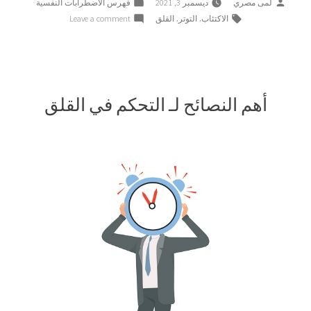
Posted
Posted
لمى مصري
ديسمبر 3, 2021
فهرس الاضطرابات النفسية
in
by
Tags:
on
,
,
الاكتئاب
التوتر
القلق
Leave a comment
ما
هو
اضطراب
القلق
:
أهم النصائح لـ التحكم في القلق
الأعراض
والأسباب
والعلاج