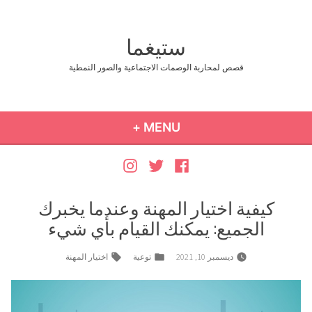
Ski
t
ستيغما
conten
قصص لمحاربة الوصمات الاجتماعية والصور النمطية
COLLAPSED
EXPANDED
+
MENU
Instagram
Twitter
Facebook
كيفية اختيار المهنة وعندما يخبرك
الجميع: يمكنك القيام بأي شيء
Tags:
Posted
ديسمبر 10, 2021
توعية
اختيار المهنة
in