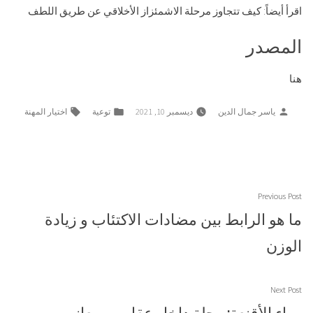
اقرأ أيضاً:
كيف تتجاوز مرحلة الاشمئزاز الأخلاقي عن طريق اللطف
المصدر
هنا
Tags:
Posted
Posted
ياسر جمال الدين
ديسمبر 10, 2021
توعية
اختيار المهنة
in
by
تصفّح
Previous
Previous Post
المقالات
post:
ما هو الرابط بين مضادات الاكتئاب و زيادة
الوزن
Next
Next Post
post:
وراء الأقنعة: رحلة داخل عقل من يعاني من