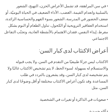
• في سن المراهقة، قد تشمل الأعراض الحزن، التهيج، الشعور
بالسلبية وانعدام القيمة، الغضب، الأداء الضعيف في الحياة اليوميّة، أو
ضعف الحضور في المدرسة، الشعور بسوء الفهم والحساسية الزائدة،
استخدام العقاقير الترويحية أو الكحول، تناول الطعام أو النوم بشكل
مفرط، إيذاء النفس، فقدان الاهتمام بالأنشطة العادية، وتجنّب التفاعل
الاجتماعي.
أعراض الاكتئاب لدى كبار السن:
الاكتئاب ليس جزءًا طبيعيًا من التقدم في السن، ولا يجب قبوله
والاستسلام له بسهولة. لسوء الحظ، لا يتم تشخيص الاكتئاب غالبًا ولا
يتم تشخيصه لدى كبار السن، وقد يشعرون بالتردد في طلب
المساعدة. وقد تكون أعراض الاكتئاب مختلفة أو أقل وضوحًا لدى كبار
السن، مثل:
• صعوبات في الذاكرة أو تغيرات في الشخصية.
• آلام جسدية.