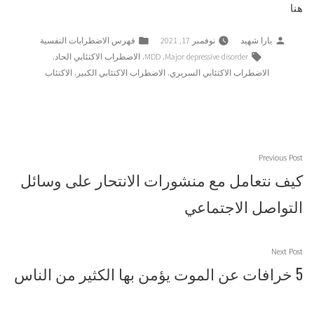
هنا
Posted
Posted
يارا شهيد
نوفمبر 17, 2021
فهرس الاضطرابات النفسية
in
by
Tags:
,
,
,
Major depressive disorder
MDD
الاضطراب الاكتئابي الحاد
,
,
الاضطراب الاكتئابي السريري
الاضطراب الاكتئابي الكبير
الاكتئاب
تصفّح
Previous
Previous Post
المقالات
post:
كيف نتعامل مع منشورات الانتحار على وسائل
التواصل الاجتماعي
Next
Next Post
post:
5 خرافات عن الموت يؤمن بها الكثير من الناس