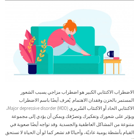
الاضطراب الاكتئابي الكبير هو اضطراب مزاجي يسبب الشعور
المستمر بالحزن وفقدان الاهتمام. يُعرف أيضًا باسم الاضطراب
الاكتئابي الحاد أو الاكتئاب السّريري Major depressive disorder (MDD)،
ويؤثر على شعورك وتفكيرك وتصرّفك ويمكن أن يؤدي إلى مجموعة
متنوعة من المشاكل العاطفية والجسدية. وقد تواجه أيضًا صعوبة في
القيام بأنشطة يومية عاديّة، وأحيانًا قد تشعر كما لو أن الحياة لا تستحق