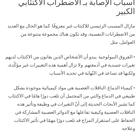
أسباب الإصابة بـ الاضطراب الاكتئابي
الكبير
مازال المسبب الرئيسي للاكتئاب غير معروفًا. كما هو الحال مع العديد
من الاضطرابات النفسية، وقد تكون هناك مجموعة متنوعة من
العوامل، مثل:
• الفروق البيولوجية: يبدو أن الأشخاص الذين يعانون من الاكتئاب لديهم
تغيرات جسدية في أدمغتهم. ولا تزال أهمية هذه التغييرات غير مؤكّدة،
ولكنها قد تساعد في النّهاية في تحديد الأسباب.
• كيمياء الدماغ: الناقلات العصبية هي مواد كيميائية موجودة بشكل
طبيعي في الدماغ والتي من المحتمل أن تلعب دورًا هامًا في الاكتئاب.
كما تشير الأبحاث الحديثة إلى أنّ التغيرات في وظيفة وتأثير هذه
الناقلات العصبية وكيفية تفاعلها مع الدوائر العصبية المشاركة في
الحفاظ على استقرار المزاج قد تلعب دورًا مهمًا في تأثير الاكتئاب
وعلاجه.