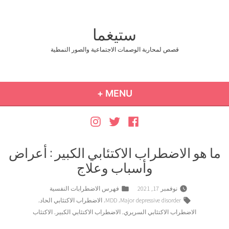
Ski
t
ستيغما
conten
قصص لمحاربة الوصمات الاجتماعية والصور النمطية
COLLAPSED
EXPANDED
+
MENU
Instagram
Twitter
Facebook
ما هو الاضطراب الاكتئابي الكبير : أعراض
وأسباب وعلاج
Posted
نوفمبر 17, 2021
فهرس الاضطرابات النفسية
in
Tags:
,
,
,
Major depressive disorder
MDD
الاضطراب الاكتئابي الحاد
,
,
الاضطراب الاكتئابي السريري
الاضطراب الاكتئابي الكبير
الاكتئاب