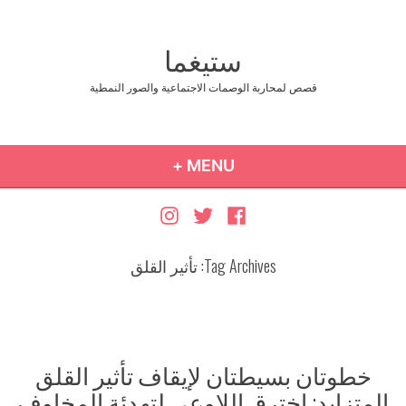
Ski
t
ستيغما
conten
قصص لمحاربة الوصمات الاجتماعية والصور النمطية
COLLAPSED
EXPANDED
+
MENU
Instagram
Twitter
Facebook
Tag Archives:
تأثير القلق
خطوتان بسيطتان لإيقاف تأثير القلق
المتزايد: اخترق اللاوعي لتهدئة المخاوف