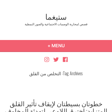
Ski
t
ستيغما
conten
قصص لمحاربة الوصمات الاجتماعية والصور النمطية
COLLAPSED
EXPANDED
+
MENU
Instagram
Twitter
Facebook
Tag Archives:
التخلص من القلق
خطوتان بسيطتان لإيقاف تأثير القلق
المتزايد: اخترق اللاوعي لتهدئة المخاوف