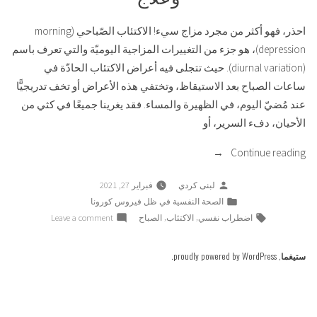
احذر، فهو أكثر من مجرد مزاج سيء! الاكتئاب الصّباحي (morning
depression)، هو جزء من التغييرات المزاجية اليوميّة والتي تعرف باسم
(diurnal variation). حيث تتجلى فيه أعراض الاكتئاب الحادّة في
ساعات الصباح بعد الاستيقاظ، وتختفي هذه الأعراض أو تخف تدريجيًّا
عند مُضيّ اليوم، في الظهيرة والمساء. فقد يغرينا جميعًا في كثي من
الأحيان، دفء السرير، أو
“ما
Continue reading
هو
Posted
لبنى كردي
فبراير 27, 2021
الاكتئاب
by
Posted
الصحة النفسية في ظل فيروس كورونا
الصباحي
in
Tags:
on
,
,
اضطراب نفسي
الاكتئاب
الصباح
Leave a comment
:
ما
أعراض
هو
ستيغما
,
proudly powered by WordPress
.
وأسباب
الاكتئاب
وعلاج”
الصباحي
:
أعراض